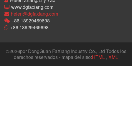
Helen Zhang/Lily Yao
www.dgfaxiang.com
helen@dgfaxiang.com
+86 18929469698
+86 18929469698
©
2026por DongGuan FaXiang Industry Co., Ltd Todos los
derechos reservados - mapa del sitio:
HTML
,
XML