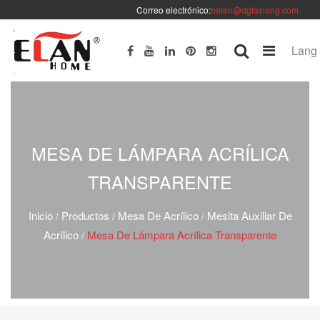
Correo electrónico:
helen@dgfaxiang.com
Lang
MESA DE LÁMPARA ACRÍLICA
TRANSPARENTE
Inicio
Productos
Mesa De Acrílico
Mesita Auxiliar De
/
/
/
Acrílico
Mesa De Lámpara Acrílica Transparente
/