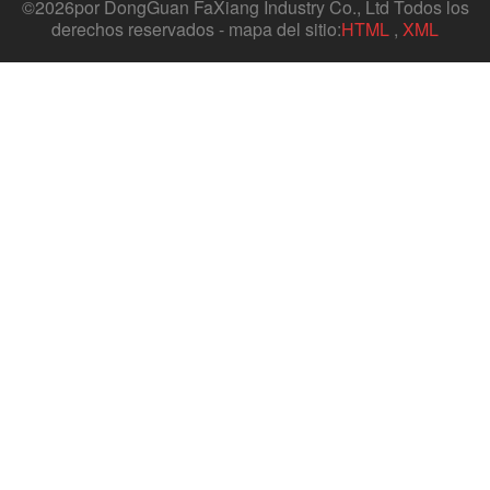
©
2026por DongGuan FaXiang Industry Co., Ltd Todos los
derechos reservados - mapa del sitio:
HTML
,
XML