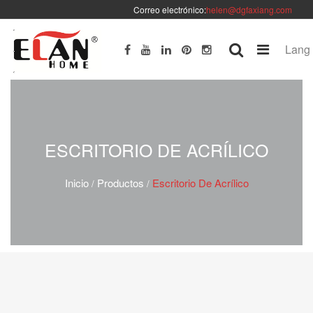
Correo electrónico:
helen@dgfaxiang.com
Lang
ESCRITORIO DE ACRÍLICO
Inicio
Productos
Escritorio De Acrílico
/
/