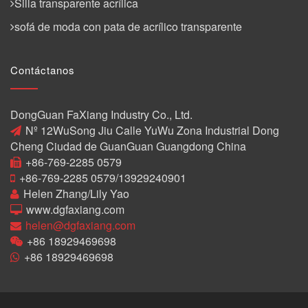
Silla transparente acrílica
sofá de moda con pata de acrílico transparente
Contáctanos
DongGuan FaXiang Industry Co., Ltd.
Nº 12WuSong Jiu Calle YuWu Zona Industrial Dong
Cheng Ciudad de GuanGuan Guangdong China
+86-769-2285 0579
+86-769-2285 0579/13929240901
Helen Zhang/Lily Yao
www.dgfaxiang.com
helen@dgfaxiang.com
+86 18929469698
+86 18929469698