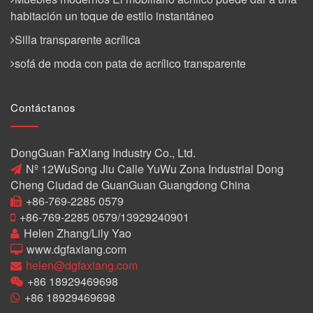
habitación un toque de estilo instantáneo
Silla transparente acrílica
sofá de moda con pata de acrílico transparente
Contáctanos
DongGuan FaXiang Industry Co., Ltd.
Nº 12WuSong Jiu Calle YuWu Zona Industrial Dong
Cheng Ciudad de GuanGuan Guangdong China
+86-769-2285 0579
+86-769-2285 0579/13929240901
Helen Zhang/Lily Yao
www.dgfaxiang.com
helen@dgfaxiang.com
+86 18929469698
+86 18929469698