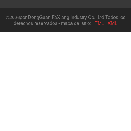
©
2026por DongGuan FaXiang Industry Co., Ltd Todos los
derechos reservados - mapa del sitio:
HTML
,
XML