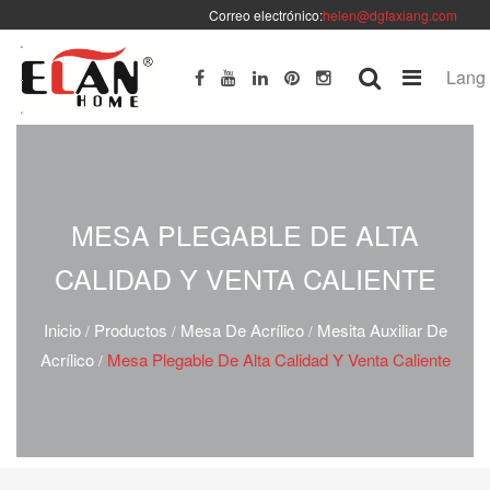
Correo electrónico:
helen@dgfaxiang.com
Lang
MESA PLEGABLE DE ALTA
CALIDAD Y VENTA CALIENTE
Inicio
Productos
Mesa De Acrílico
Mesita Auxiliar De
/
/
/
Acrílico
Mesa Plegable De Alta Calidad Y Venta Caliente
/