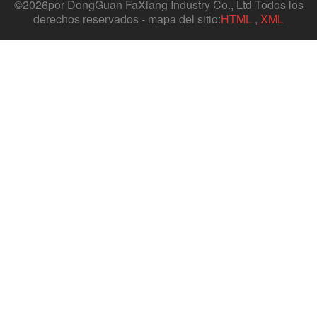
©
2026por DongGuan FaXiang Industry Co., Ltd Todos los
derechos reservados - mapa del sitio:
HTML
,
XML