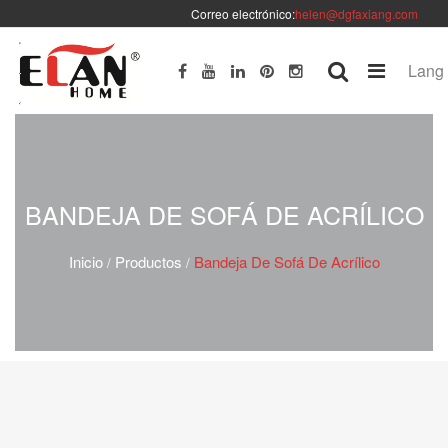
Correo electrónico:
helen@dgfaxiang.com
Lang
BANDEJA DE SOFÁ DE ACRÍLICO
Inicio
Productos
Bandeja De Sofá De Acrílico
/
/