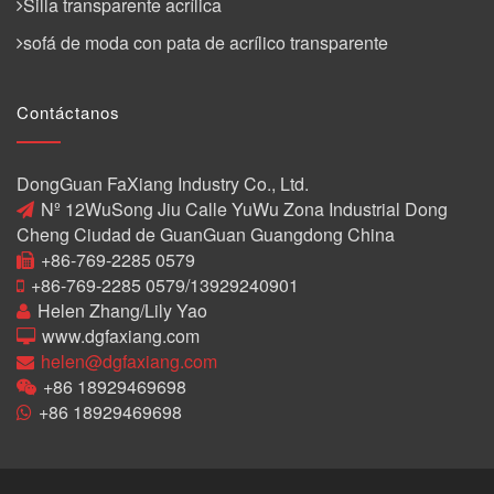
Silla transparente acrílica
sofá de moda con pata de acrílico transparente
Contáctanos
DongGuan FaXiang Industry Co., Ltd.
Nº 12WuSong Jiu Calle YuWu Zona Industrial Dong
Cheng Ciudad de GuanGuan Guangdong China
+86-769-2285 0579
+86-769-2285 0579/13929240901
Helen Zhang/Lily Yao
www.dgfaxiang.com
helen@dgfaxiang.com
+86 18929469698
+86 18929469698