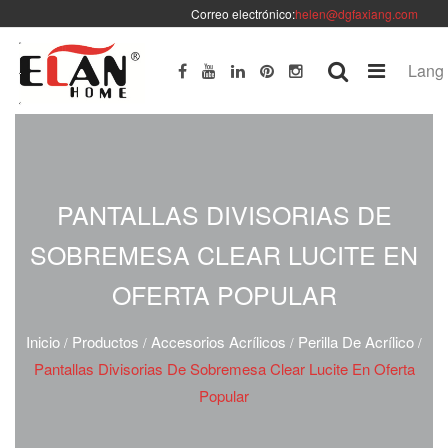
Correo electrónico:
helen@dgfaxiang.com
Lang
PANTALLAS DIVISORIAS DE
SOBREMESA CLEAR LUCITE EN
OFERTA POPULAR
Inicio
Productos
Accesorios Acrílicos
Perilla De Acrílico
/
/
/
/
Pantallas Divisorias De Sobremesa Clear Lucite En Oferta
Popular