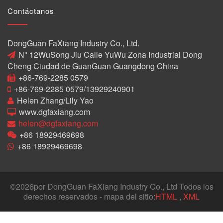
Contáctanos
DongGuan FaXiang Industry Co., Ltd.
Nº 12WuSong Jiu Calle YuWu Zona Industrial Dong
Cheng Ciudad de GuanGuan Guangdong China
+86-769-2285 0579
+86-769-2285 0579/13929240901
Helen Zhang/Lily Yao
www.dgfaxiang.com
helen@dgfaxiang.com
+86 18929469698
+86 18929469698
©
2026por DongGuan FaXiang Industry Co., Ltd Todos los
derechos reservados - mapa del sitio:
HTML
,
XML