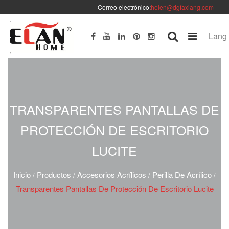
Correo electrónico:
helen@dgfaxiang.com
Lang
TRANSPARENTES PANTALLAS DE
PROTECCIÓN DE ESCRITORIO
LUCITE
Inicio
Productos
Accesorios Acrílicos
Perilla De Acrílico
/
/
/
/
Transparentes Pantallas De Protección De Escritorio Lucite