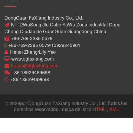
DongGuan FaXiang Industry Co., Ltd.
Nº 12WuSong Jiu Calle YuWu Zona Industrial Dong
Cheng Ciudad de GuanGuan Guangdong China
+86-769-2285 0579
+86-769-2285 0579/13929240901
Helen Zhang/Lily Yao
www.dgfaxiang.com
helen@dgfaxiang.com
+86 18929469698
+86 18929469698
©
2026por DongGuan FaXiang Industry Co., Ltd Todos los
derechos reservados - mapa del sitio:
HTML
,
XML