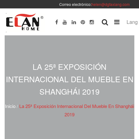
Correo electrónico:
helen@dgfaxiang.com
Lang
LA 25ª EXPOSICIÓN
INTERNACIONAL DEL MUEBLE EN
SHANGHÁI 2019
Inicio
La 25ª Exposición Internacional Del Mueble En Shanghái
/
2019