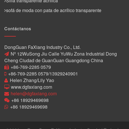
Silla transparente acrílica
sofá de moda con pata de acrílico transparente
Contáctanos
DongGuan FaXiang Industry Co., Ltd.
Nº 12WuSong Jiu Calle YuWu Zona Industrial Dong
Cheng Ciudad de GuanGuan Guangdong China
+86-769-2285 0579
+86-769-2285 0579/13929240901
Helen Zhang/Lily Yao
www.dgfaxiang.com
helen@dgfaxiang.com
+86 18929469698
+86 18929469698