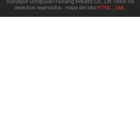
©
2026por DongGuan FaXiang Industry Co., Ltd Todos los
derechos reservados - mapa del sitio:
HTML
,
XML