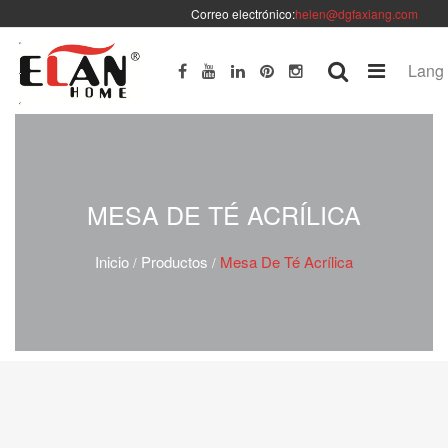
Correo electrónico:
helen@dgfaxiang.com
Lang
MESA DE TÉ ACRÍLICA
Inicio
Productos
Mesa De Té Acrílica
/
/