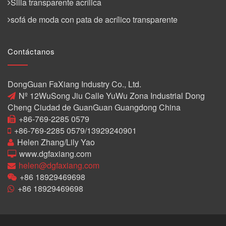
Silla transparente acrílica
sofá de moda con pata de acrílico transparente
Contáctanos
DongGuan FaXiang Industry Co., Ltd.
Nº 12WuSong Jiu Calle YuWu Zona Industrial Dong
Cheng Ciudad de GuanGuan Guangdong China
+86-769-2285 0579
+86-769-2285 0579/13929240901
Helen Zhang/Lily Yao
www.dgfaxiang.com
helen@dgfaxiang.com
+86 18929469698
+86 18929469698