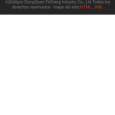
©
2026por DongGuan FaXiang Industry Co., Ltd Todos los
derechos reservados - mapa del sitio:
HTML
,
XML