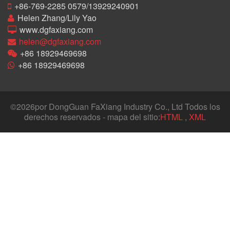
+86-769-2285 0579/13929240901
Helen Zhang/Lily Yao
www.dgfaxiang.com
helen@dgfaxiang.com
+86 18929469698
+86 18929469698
©
2026por DongGuan FaXiang Industry Co., Ltd Todos los
derechos reservados - mapa del sitio:
HTML
,
XML