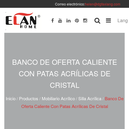
Correo electrónico:
helen@dgfaxiang.com
Lang
BANCO DE OFERTA CALIENTE
CON PATAS ACRÍLICAS DE
CRISTAL
Inicio
Productos
Mobiliario Acrílico
Silla Acrílica
Banco De
/
/
/
/
Oferta Caliente Con Patas Acrílicas De Cristal