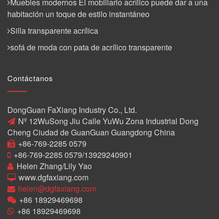
Muebles modernos El mobiliario acrílico puede dar a una
habitación un toque de estilo instantáneo
Silla transparente acrílica
sofá de moda con pata de acrílico transparente
Contáctanos
DongGuan FaXiang Industry Co., Ltd.
Nº 12WuSong Jiu Calle YuWu Zona Industrial Dong
Cheng Ciudad de GuanGuan Guangdong China
+86-769-2285 0579
+86-769-2285 0579/13929240901
Helen Zhang/Lily Yao
www.dgfaxiang.com
helen@dgfaxiang.com
+86 18929469698
+86 18929469698