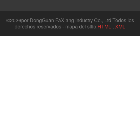
©
2026por DongGuan FaXiang Industry Co., Ltd Todos los
derechos reservados - mapa del sitio:
HTML
,
XML